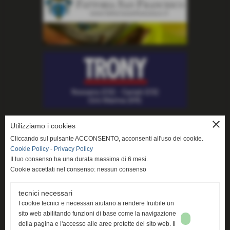
close
Utilizziamo i cookies
Cliccando sul pulsante ACCONSENTO, acconsenti all'uso dei cookie.
Cookie Policy
-
Privacy Policy
Il tuo consenso ha una durata massima di 6 mesi.
Cookie accettati nel consenso: nessun consenso
tecnici necessari
I cookie tecnici e necessari aiutano a rendere fruibile un
sito web abilitando funzioni di base come la navigazione
della pagina e l'accesso alle aree protette del sito web. Il