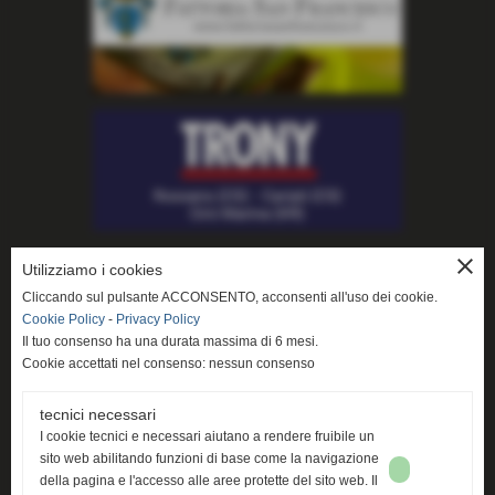
close
Utilizziamo i cookies
Cliccando sul pulsante ACCONSENTO, acconsenti all'uso dei cookie.
Cookie Policy
-
Privacy Policy
Il tuo consenso ha una durata massima di 6 mesi.
Cookie accettati nel consenso: nessun consenso
tecnici necessari
I cookie tecnici e necessari aiutano a rendere fruibile un
sito web abilitando funzioni di base come la navigazione
della pagina e l'accesso alle aree protette del sito web. Il